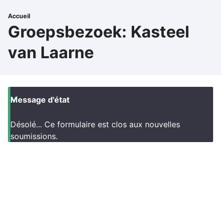
Aller
au
Accueil
Fil
Groepsbezoek: Kasteel
contenu
principal
d'Ariane
van Laarne
Message d'état
Désolé... Ce formulaire est clos aux nouvelles
soumissions.